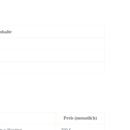
nhalte
Preis (monatlich)
in + Hosting
300 €