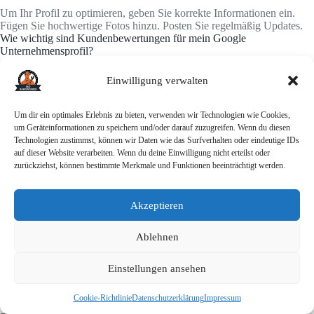
Um Ihr Profil zu optimieren, geben Sie korrekte Informationen ein.
Fügen Sie hochwertige Fotos hinzu. Posten Sie regelmäßig Updates.
Wie wichtig sind Kundenbewertungen für mein Google
Unternehmensprofil?
Kundenbewertungen
sind sehr wichtig. Sie stärken die
Einwilligung verwalten
Glaubwürdigkeit Ihres Unternehmens. Sie helfen potenziellen Kunden,
eine fundierte Entscheidung zu treffen.
Wie kann ich positive Kundenbewertungen sammeln?
Um dir ein optimales Erlebnis zu bieten, verwenden wir Technologien wie Cookies,
um Geräteinformationen zu speichern und/oder darauf zuzugreifen. Wenn du diesen
Sammeln Sie positive Bewertungen, indem Sie Kunden um Feedback
Technologien zustimmst, können wir Daten wie das Surfverhalten oder eindeutige IDs
bitten. Bieten Sie exzellenten Service. Erleichtern Sie den
auf dieser Website verarbeiten. Wenn du deine Einwilligung nicht erteilst oder
Bewertungsprozess auf Ihrem Profil.
zurückziehst, können bestimmte Merkmale und Funktionen beeinträchtigt werden.
Wie kann ich Google Posts nutzen, um meine Kunden zu informieren?
Google Posts ermöglichen es Ihnen, aktuelle Inhalte zu teilen. Teilen
Akzeptieren
Sie Angebote, Aktionen und Nachrichten. So informieren und binden
Sie Ihre Kunden.
Wie kann ich die Leistung meines Google Unternehmensprofils
Ablehnen
messen?
Einstellungen ansehen
Messen Sie die Leistung mit der
Insights
-Funktion. Sie liefert wichtige
Kennzahlen wie Aufrufe und Anrufe.
Wie kann ich mein Google Unternehmensprofil mobil optimieren?
Cookie-Richtlinie
Datenschutzerklärung
Impressum