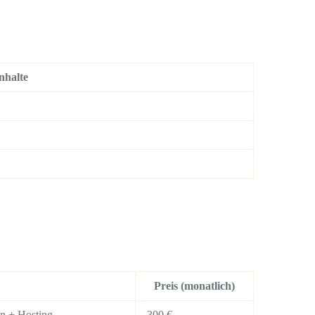
nhalte
Preis (monatlich)
in + Hosting
300 €