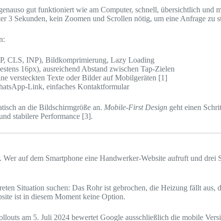
enauso gut funktioniert wie am Computer, schnell, übersichtlich und
ter 3 Sekunden, kein Zoomen und Scrollen nötig, um eine Anfrage zu st
n:
P, CLS, INP), Bildkomprimierung, Lazy Loading
estens 16px), ausreichend Abstand zwischen Tap-Zielen
ne versteckten Texte oder Bilder auf Mobilgeräten [1]
hatsApp-Link, einfaches Kontaktformular
tisch an die Bildschirmgröße an.
Mobile-First Design
geht einen Schrit
und stabilere Performance [3].
r. Wer auf dem Smartphone eine Handwerker-Website aufruft und drei Se
eten Situation suchen: Das Rohr ist gebrochen, die Heizung fällt aus, 
site ist in diesem Moment keine Option.
louts am 5. Juli 2024 bewertet Google ausschließlich die mobile Versi