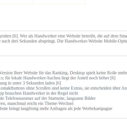
en [6]. Wer als Handwerker eine Website betreibt, die auf dem Smartp
unde nach drei Sekunden abspringt. Die Handwerker-Website Mobile-Opt
Version Ihrer Website für das Ranking, Desktop spielt keine Rolle mehr
s; für lokale Handwerker-Suchen liegt der Anteil noch höher [6]
ung in unter 3 Sekunden laden [6]
taktbuttons ohne Scrollen sind keine Extras, sie entscheiden über A
App brauchen Handwerker in der Regel nicht
ende Telefonnummer auf der Startseite, langsame Bilder
ieren, manchmal reicht ein Theme-Wechsel
ebsite bringt langfristig mehr Anfragen als jede Werbekampagne