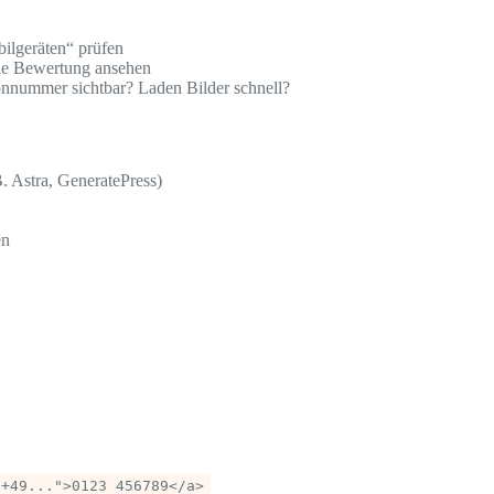
ilgeräten“ prüfen
ile Bewertung ansehen
onnummer sichtbar? Laden Bilder schnell?
. Astra, GeneratePress)
en
:+49...">0123 456789</a>