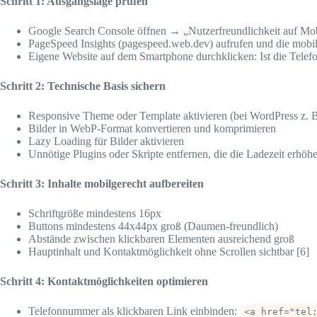
Schritt 1: Ausgangslage prüfen
Google Search Console öffnen → „Nutzerfreundlichkeit auf Mob
PageSpeed Insights (pagespeed.web.dev) aufrufen und die mob
Eigene Website auf dem Smartphone durchklicken: Ist die Telef
Schritt 2: Technische Basis sichern
Responsive Theme oder Template aktivieren (bei WordPress z. B
Bilder in WebP-Format konvertieren und komprimieren
Lazy Loading für Bilder aktivieren
Unnötige Plugins oder Skripte entfernen, die die Ladezeit erhöh
Schritt 3: Inhalte mobilgerecht aufbereiten
Schriftgröße mindestens 16px
Buttons mindestens 44x44px groß (Daumen-freundlich)
Abstände zwischen klickbaren Elementen ausreichend groß
Hauptinhalt und Kontaktmöglichkeit ohne Scrollen sichtbar [6]
Schritt 4: Kontaktmöglichkeiten optimieren
Telefonnummer als klickbaren Link einbinden:
<a href="tel