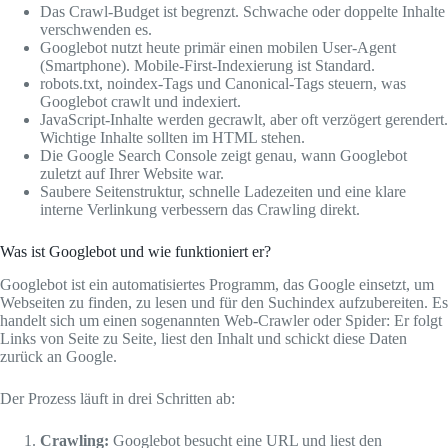
Das Crawl-Budget ist begrenzt. Schwache oder doppelte Inhalte
verschwenden es.
Googlebot nutzt heute primär einen mobilen User-Agent
(Smartphone). Mobile-First-Indexierung ist Standard.
robots.txt, noindex-Tags und Canonical-Tags steuern, was
Googlebot crawlt und indexiert.
JavaScript-Inhalte werden gecrawlt, aber oft verzögert gerendert.
Wichtige Inhalte sollten im HTML stehen.
Die Google Search Console zeigt genau, wann Googlebot
zuletzt auf Ihrer Website war.
Saubere Seitenstruktur, schnelle Ladezeiten und eine klare
interne Verlinkung verbessern das Crawling direkt.
Was ist Googlebot und wie funktioniert er?
Googlebot ist ein automatisiertes Programm, das Google einsetzt, um
Webseiten zu finden, zu lesen und für den Suchindex aufzubereiten. Es
handelt sich um einen sogenannten Web-Crawler oder Spider: Er folgt
Links von Seite zu Seite, liest den Inhalt und schickt diese Daten
zurück an Google.
Der Prozess läuft in drei Schritten ab:
Crawling:
Googlebot besucht eine URL und liest den