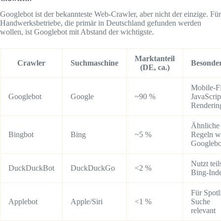
Googlebot ist der bekannteste Web-Crawler, aber nicht der einzige. Für
Handwerksbetriebe, die primär in Deutschland gefunden werden
wollen, ist Googlebot mit Abstand der wichtigste.
Marktanteil
Crawler
Suchmaschine
Besonder
(DE, ca.)
Mobile-Fi
Googlebot
Google
~90 %
JavaScrip
Renderin
Ähnliche
Bingbot
Bing
~5 %
Regeln w
Googlebo
Nutzt teil
DuckDuckBot
DuckDuckGo
<2 %
Bing-Ind
Für Spotl
Applebot
Apple/Siri
<1 %
Suche
relevant