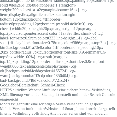
auto;background:#f8f9fa;border-radius:8px;padding:20px;border:1px
solid #dee2e6} .cg-title{font-size:1.1rem;font-
weight:700;color:#1a1a2e;margin-bottom:16px} .cg-
item{display:flex;align-items:flex-start;margin-
bottom:12px;background:#fff;border-
radius:6px;padding:12px;border:1px solid #e0e0e0} .cg-
check{width:20px;height:20px;margin-right:12px;margin-
top:2px;cursor:pointer;accent-color:#1a73e8;flex-shrink:0} .cg-
label{font-size:0.9rem;color:#333;line-height:1.4} .cg-label
span{display:block;font-size:0.78rem;color:#666;margin-top:3px} .cg-
btn{background:#1a73e8;color:#fff;border:none;padding:10px
20px;border-radius:5px;cursor:pointer;font-size:0.95rem;margin-
top:8px;width:100%} .cg-result{margin-
top:14px;padding:12px;border-radius:6px;font-size:0.9rem;font-
weight:600;text-align:center;display:none} .cg-
ok{background:#d4edda;color:#155724} .cg-
warn{background:#fff3cd;color:#856404} .cg-
bad{background:#f8d7da;color:#721c24}
Googlebot-Bereitschaft: Schnell-Check
HTTPS aktiv
Ihre Website läuft über eine sichere https://-Verbindung
XML-Sitemap vorhanden
Sitemap ist erstellt und in der Search Console
eingereicht
robots.txt geprüft
Keine wichtigen Seiten versehentlich gesperrt
Mobile Version funktioniert
Website auf Smartphone korrekt dargestellt
Interne Verlinkung vollständig
Alle neuen Seiten sind von anderen