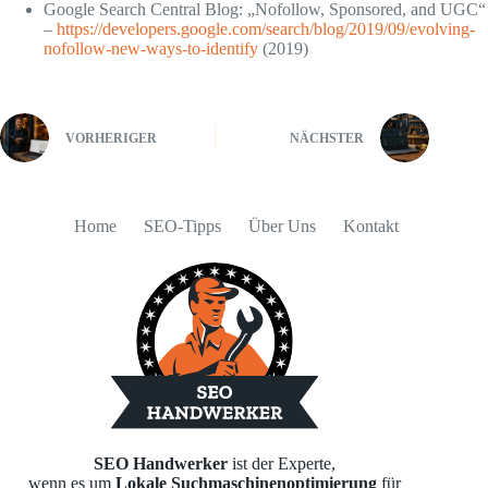
Google Search Central Blog: „Nofollow, Sponsored, and UGC“
–
https://developers.google.com/search/blog/2019/09/evolving-
nofollow-new-ways-to-identify
(2019)
VORHERIGER
NÄCHSTER
Home
SEO-Tipps
Über Uns
Kontakt
SEO Handwerker
ist der Experte,
wenn es um
Lokale Suchmaschinenoptimierung
für