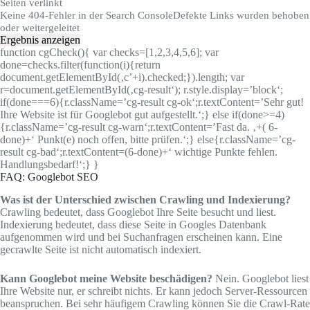
Seiten verlinkt
Keine 404-Fehler in der Search Console
Defekte Links wurden behoben
oder weitergeleitet
Ergebnis anzeigen
function cgCheck(){ var checks=[1,2,3,4,5,6]; var
done=checks.filter(function(i){return
document.getElementById(‚c’+i).checked;}).length; var
r=document.getElementById(‚cg-result‘); r.style.display=’block‘;
if(done===6){r.className=’cg-result cg-ok‘;r.textContent=’Sehr gut!
Ihre Website ist für Googlebot gut aufgestellt.‘;} else if(done>=4)
{r.className=’cg-result cg-warn‘;r.textContent=’Fast da. ‚+( 6-
done)+‘ Punkt(e) noch offen, bitte prüfen.‘;} else{r.className=’cg-
result cg-bad‘;r.textContent=(6-done)+‘ wichtige Punkte fehlen.
Handlungsbedarf!‘;} }
FAQ: Googlebot SEO
Was ist der Unterschied zwischen Crawling und Indexierung?
Crawling bedeutet, dass Googlebot Ihre Seite besucht und liest.
Indexierung bedeutet, dass diese Seite in Googles Datenbank
aufgenommen wird und bei Suchanfragen erscheinen kann. Eine
gecrawlte Seite ist nicht automatisch indexiert.
Kann Googlebot meine Website beschädigen?
Nein. Googlebot liest
Ihre Website nur, er schreibt nichts. Er kann jedoch Server-Ressourcen
beanspruchen. Bei sehr häufigem Crawling können Sie die Crawl-Rate