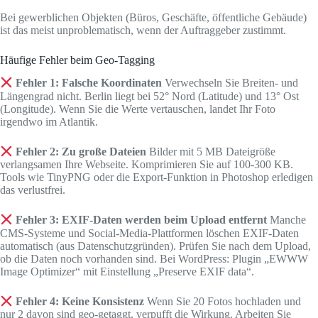
Bei gewerblichen Objekten (Büros, Geschäfte, öffentliche Gebäude)
ist das meist unproblematisch, wenn der Auftraggeber zustimmt.
Häufige Fehler beim Geo-Tagging
Fehler 1: Falsche Koordinaten
Verwechseln Sie Breiten- und
Längengrad nicht. Berlin liegt bei 52° Nord (Latitude) und 13° Ost
(Longitude). Wenn Sie die Werte vertauschen, landet Ihr Foto
irgendwo im Atlantik.
Fehler 2: Zu große Dateien
Bilder mit 5 MB Dateigröße
verlangsamen Ihre Webseite. Komprimieren Sie auf 100-300 KB.
Tools wie TinyPNG oder die Export-Funktion in Photoshop erledigen
das verlustfrei.
Fehler 3: EXIF-Daten werden beim Upload entfernt
Manche
CMS-Systeme und Social-Media-Plattformen löschen EXIF-Daten
automatisch (aus Datenschutzgründen). Prüfen Sie nach dem Upload,
ob die Daten noch vorhanden sind. Bei WordPress: Plugin „EWWW
Image Optimizer“ mit Einstellung „Preserve EXIF data“.
Fehler 4: Keine Konsistenz
Wenn Sie 20 Fotos hochladen und
nur 2 davon sind geo-getaggt, verpufft die Wirkung. Arbeiten Sie