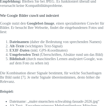
Empfehlung:
Bleiben Sie bei JPEG. Es funktioniert überall und
verursacht keine Kompatibilitätsprobleme.
Wie Google Bilder crawlt und indexiert
Google nutzt den
Googlebot-Image
, einen spezialisierten Crawler für
Bilder. Er besucht Ihre Webseite, findet die eingebundenen Fotos und
liest:
Dateinamen
(daher die Bedeutung von sprechenden Namen)
Alt-Texte
(wichtigstes Text-Signal)
EXIF-Daten
(inkl. GPS-Koordinaten)
Umgebenden Text
(Überschriften, Absätze rund um das Bild)
Bildinhalt
(durch maschinelles Lernen analysiert Google, was
auf dem Foto zu sehen ist)
Die Kombination dieser Signale bestimmt, für welche Suchanfragen
Ihr Bild rankt [7]. Je mehr Signale übereinstimmen, desto höher die
Relevanz.
Beispiel:
Dateiname: „maler-muenchen-schwabing-fassade-2026.jpg“
Alt-Text: „Fassadensanierung Mehrfamilienhaus München