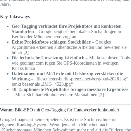
Jahre.
Key Takeaways
Geo-Tagging verbindet Ihre Projektfotos mit konkreten
Standorten
– Google zeigt sie bei lokalen Suchanfragen in
Berlin oder München bevorzugt an
Echte Projektfotos schlagen Stockbilder
– Googles
Algorithmen erkennen authentische Arbeiten und bewerten sie
höher [2]
Die technische Umsetzung ist einfach
– Mit kostenlosen Tools
wie geoimgr.com fügen Sie GPS-Koordinaten in wenigen
Klicks hinzu
Dateinamen und Alt-Texte mit Ortsbezug verstärken die
Wirkung
– „fliesenleger-berlin-prenzlauer-berg-bad-2026.jpg“
rankt besser als „IMG_4523.jpg“
10-15 optimierte Projektfotos bringen messbare Ergebnisse
– Mehr Sichtbarkeit ohne weitere Maßnahmen [2]
Warum Bild-SEO mit Geo-Tagging für Handwerker funktioniert
Google Images ist keine Spielerei. Es ist eine Suchmaschine mit
eigenem Ranking-System. Wenn jemand in München nach
„Küchenmontage München Schwabing“ sucht und auf die Bildersuche