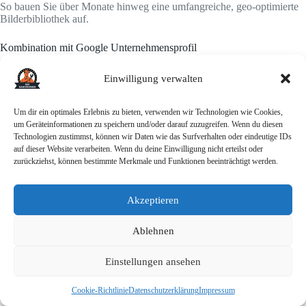
So bauen Sie über Monate hinweg eine umfangreiche, geo-optimierte
Bilderbibliothek auf.
Kombination mit Google Unternehmensprofil
Laden Sie dieselben geo-getaggten Fotos auch in Ihr
Google
Einwilligung verwalten
Unternehmensprofil
hoch. Das verstärkt Ihre lokale Präsenz doppelt:
Die Bilder ranken in Google Images
Um dir ein optimales Erlebnis zu bieten, verwenden wir Technologien wie Cookies,
Die Bilder erscheinen in Google Maps und im Knowledge Panel
um Geräteinformationen zu speichern und/oder darauf zuzugreifen. Wenn du diesen
Technologien zustimmst, können wir Daten wie das Surfverhalten oder eindeutige IDs
auf dieser Website verarbeiten. Wenn du deine Einwilligung nicht erteilst oder
Achten Sie darauf, dass die Fotos in beiden Kanälen identische
zurückziehst, können bestimmte Merkmale und Funktionen beeinträchtigt werden.
Dateinamen haben. Das stärkt die Konsistenz [4].
Verlinkung zu Projektseiten
Akzeptieren
Jedes Bild sollte auf eine Seite verlinken, die mehr Kontext bietet.
Erstellen Sie für größere Projekte eigene Detailseiten:
Ablehnen
ihre-domain.de/referenzen/badsanierung-berlin-prenzlauer-berg-
Einstellungen ansehen
2026
Cookie-Richtlinie
Datenschutzerklärung
Impressum
Auf dieser Seite beschreiben Sie: