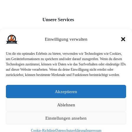
Unsere Services
Einwilligung verwalten
Webseiten für Handwerker
Monatl. Inhaltserstellung
Google Unternehmensprofil
Um dir ein optimales Erlebnis zu bieten, verwenden wir Technologien wie Cookies,
Backlink-Aufbau
um Geräteinformationen zu speichern und/oder darauf zuzugreifen. Wenn du diesen
AI-Chatbot
Technologien zustimmst, können wir Daten wie das Surfverhalten oder eindeutige IDs
auf dieser Website verarbeiten. Wenn du deine Einwilligung nicht erteilst oder
zurückziehst, können bestimmte Merkmale und Funktionen beeinträchtigt werden.
Akzeptieren
Informationen
Ablehnen
Einstellungen ansehen
AGB
Datenschutz
Impressum
Cookie-Richtlinie
Datenschutzerklärung
Impressum