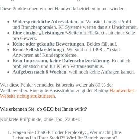
Diese Punkte sehen wir bei Handwerksbetrieben immer wieder:
Widersprüchliche Adressdaten
auf Website, Google-Profil
und Branchenportalen. KI-Systeme werten das als Unsicherheit.
Eine einzige „Leistungen“-Seite
mit Fließtext statt einer Seite
pro Gewerk.
Keine oder gekaufte Bewertungen.
Beides fällt auf.
Reine Selbstdarstellung
(„Wir sind seit 1998…“) statt
Antworten auf Kundenprobleme.
Kein Impressum, keine Datenschutzerklärung.
Rechtlich
problematisch und für KI ein Vertrauensminus.
Aufgeben nach 6 Wochen
, weil noch keine Anfragen kamen.
Wer diese Fehler vermeidet, ist bereits weiter als 80 % der
Wettbewerber. Eine gute Basisstruktur zeigt der Beitrag
Handwerker-
Website richtig strukturieren
.
Wie erkennen Sie, ob GEO bei Ihnen wirkt?
Konkrete Prüfpunkte, ohne Tool-Zauber:
Fragen Sie ChatGPT oder Perplexity: „Wer macht [Ihre
Leistung] in [Ihrer Stadt]?“ Wird Ihr Betrieb genannt?