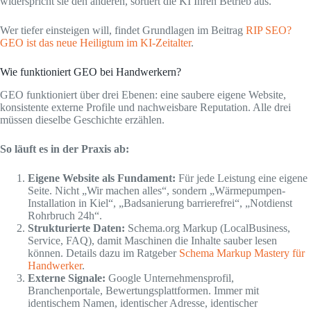
widerspricht sie den anderen, sortiert die KI Ihren Betrieb aus.
Wer tiefer einsteigen will, findet Grundlagen im Beitrag
RIP SEO?
GEO ist das neue Heiligtum im KI-Zeitalter
.
Wie funktioniert GEO bei Handwerkern?
GEO funktioniert über drei Ebenen: eine saubere eigene Website,
konsistente externe Profile und nachweisbare Reputation. Alle drei
müssen dieselbe Geschichte erzählen.
So läuft es in der Praxis ab:
Eigene Website als Fundament:
Für jede Leistung eine eigene
Seite. Nicht „Wir machen alles“, sondern „Wärmepumpen-
Installation in Kiel“, „Badsanierung barrierefrei“, „Notdienst
Rohrbruch 24h“.
Strukturierte Daten:
Schema.org Markup (LocalBusiness,
Service, FAQ), damit Maschinen die Inhalte sauber lesen
können. Details dazu im Ratgeber
Schema Markup Mastery für
Handwerker
.
Externe Signale:
Google Unternehmensprofil,
Branchenportale, Bewertungsplattformen. Immer mit
identischem Namen, identischer Adresse, identischer